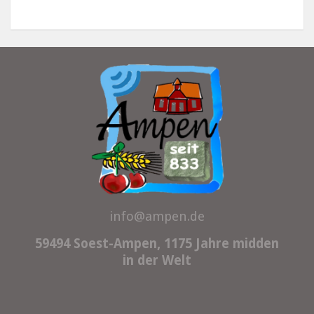
info@ampen.de
59494 Soest-Ampen, 1175 Jahre midden
in der Welt