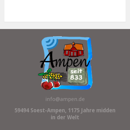
info@ampen.de
59494 Soest-Ampen, 1175 Jahre midden
in der Welt